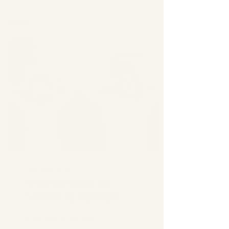
Posts
16 jul 2020
∙
4
min.
Why stress at
work is highly
contagious
If you are a big fan of the
concept ‘free will’, please read